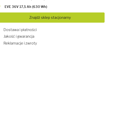
EVE 36V 17,5 Ah (630 Wh)
Znajdź sklep stacjonarny
Dostawa i płatności
Jakość i gwarancja
Reklamacje i zwroty