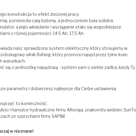
go konstrukcja to efekt złożonej pracy.
, pomieściła całą baterię, a jednocześnie była solidna.
lator, a jego wkładanie i wyciąganie stało się wygodniejsze.
mi o różnej pojemności: 14.5 Ah, 17.5 Ah.
wiada nasz sprawdzony system elektryczny, który stosujemy w
obsługowy silnik Bafang, który przenosi napęd przez tylne koło,
ch warunkach.
ć się o jednostkę napędową - system sam o siebie zadba, kiedy Ty
e parametry i dobierzesz najlepsze dla Ciebe ustawienia.
sprzęt, to konieczność.
livio i hamulce hydrauliczne firmy Alhonga, znakomity widelec SunT
zach ze szprychami firmy SAPIM.
szaj w nieznane!