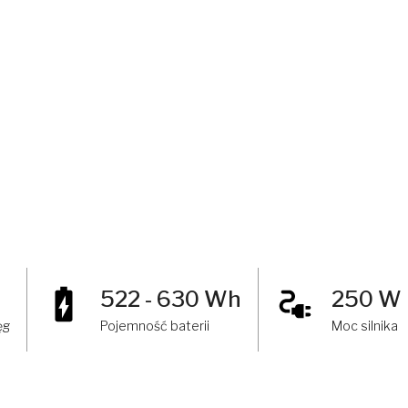
522 - 630 Wh
250 W
ęg
Pojemność baterii
Moc silnika