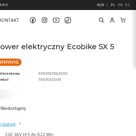
UARD
B2B
PL
EN
ES
KONTAKT
ower elektryczny Ecobike SX 5
d kreskowy
5903317862505
mbol
7503010008
 999
Niedostępny
p baterii
*
EVE 36V 14.5 Ah (522 Wh)