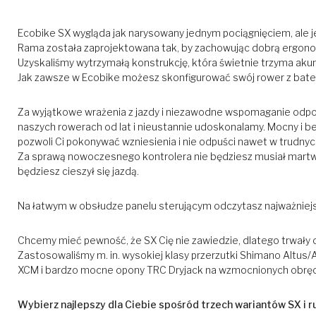
Ecobike SX wygląda jak narysowany jednym pociągnięciem, ale je
Rama została zaprojektowana tak, by zachowując dobrą ergonomię
Uzyskaliśmy wytrzymałą konstrukcję, która świetnie trzyma akumu
Jak zawsze w Ecobike możesz skonfigurować swój rower z bateria
Za wyjątkowe wrażenia z jazdy i niezawodne wspomaganie odpo
naszych rowerach od lat i nieustannie udoskonalamy. Mocny i bez
pozwoli Ci pokonywać wzniesienia i nie odpuści nawet w trudny
Za sprawą nowoczesnego kontrolera nie będziesz musiał martwi
będziesz cieszył się jazdą.
Na łatwym w obsłudze panelu sterującym odczytasz najważniejsz
Chcemy mieć pewność, że SX Cię nie zawiedzie, dlatego trwały o
Zastosowaliśmy m. in. wysokiej klasy przerzutki Shimano Altus/A
XCM i bardzo mocne opony TRC Dryjack na wzmocnionych obręc
Wybierz najlepszy dla Ciebie spośród trzech wariantów SX i ru