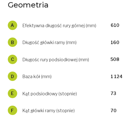
Geometria
A
Efektywna długość rury górnej (mm)
610
B
Długość główki ramy (mm)
160
C
Długośc rury podsiodłowej (mm)
508
D
Baza kół (mm)
1 124
E
Kąt podsiodłowy (stopnie)
73
F
Kąt główki ramy (stopnie)
70