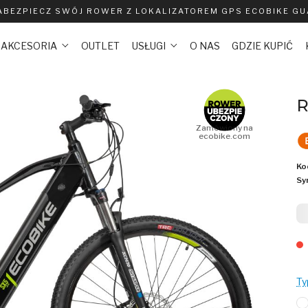
ABEZPIECZ SWÓJ ROWER Z LOKALIZATOREM GPS ECOBIKE G
AKCESORIA
OUTLET
USŁUGI
O NAS
GDZIE KUPIĆ
R
Zamówiony na
ecobike.com
Ko
Sy
6
Ty