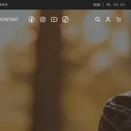
UARD
B2B
PL
EN
ES
KONTAKT