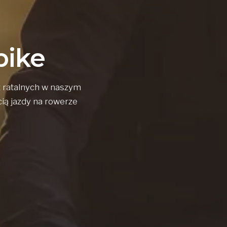
bike
t ratalnych w naszym
cią jazdy na rowerze