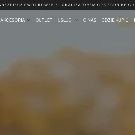
ABEZPIECZ SWÓJ ROWER Z LOKALIZATOREM GPS ECOBIKE G
AKCESORIA
OUTLET
USŁUGI
O NAS
GDZIE KUPIĆ