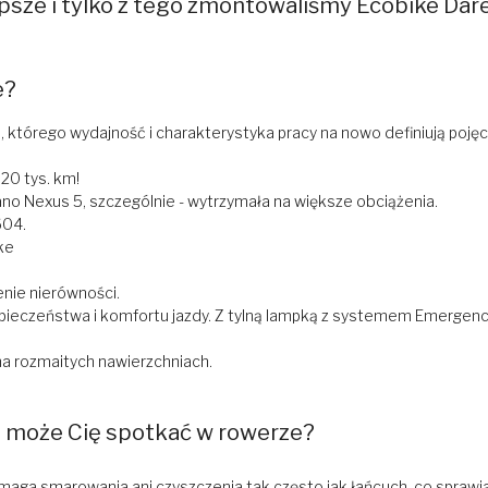
lepsze i tylko z tego zmontowaliśmy Ecobike Dare
e?
, którego wydajność i charakterystyka pracy na nowo definiują pojęc
20 tys. km!
o Nexus 5, szczególnie - wytrzymała na większe obciążenia.
604.
ke
nie nierówności.
ieczeństwa i komfortu jazdy. Z tylną lampką z systemem Emergen
 rozmaitych nawierzchniach.
o może Cię spotkać w rowerze?
aga smarowania ani czyszczenia tak często jak łańcuch, co sprawia