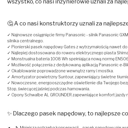
wszystko, co nasi inżynierowie uznali za naj
🤔 A co nasi konstruktorzy uznali za najlepsz
✓ Najnowsze osiągnięcie firmy Panasonic - silnik Panasonic GXM
silnika centralnego.
✓ Pionierski pasek napędowy Gates z wytrzymałością nawet do 
✓ Najlepiej dostosowana do roweru elektrycznego piasta Shiman
✓ Monstrualna bateria 1008 Wh spełniająca nową normę EN50
✓ Możliwość połączenia z dedykowaną aplikacją Panasonic e-Bi
✓ Okablowanie poprowadzone wewnątrz ramy i mostka.
✓ Amortyzator powietrzny Suntour, zapewniający świetne tłumie
✓ Nowoczesne, energooszczędne oświetlenie dla Twojego bezp
Stop, świecącej jaśniej podczas hamowania.
✓ Opony Schwalbe AL GROUNDER zapewniające komfort jazdy na
✨ Dlaczego pasek napędowy, to najlepsze c
🔧 Mniejsza potrzeba konserwacji – pasek napędowy nie wym