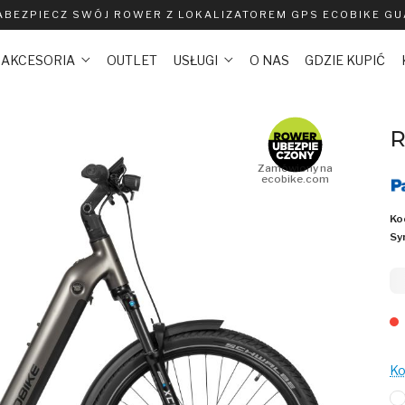
ABEZPIECZ SWÓJ ROWER Z LOKALIZATOREM GPS ECOBIKE G
AKCESORIA
OUTLET
USŁUGI
O NAS
GDZIE KUPIĆ
R
Zamówiony na
ecobike.com
Ko
Sy
1
Ko