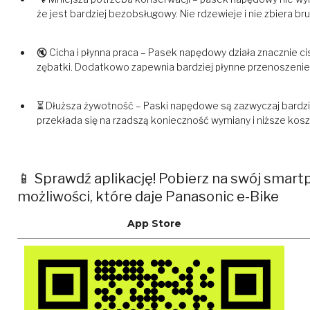
że jest bardziej bezobsługowy. Nie rdzewieje i nie zbiera bru
🔇 Cicha i płynna praca – Pasek napędowy działa znacznie ci
zębatki. Dodatkowo zapewnia bardziej płynne przenoszenie
⏳ Dłuższa żywotność – Paski napędowe są zazwyczaj bardziej
przekłada się na rzadszą konieczność wymiany i niższe kos
📱 Sprawdź aplikację! Pobierz na swój smart
możliwości, które daje Panasonic e-Bike
App Store