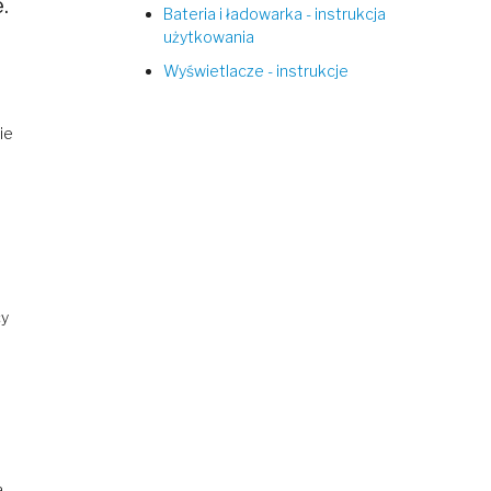
.
Bateria i ładowarka - instrukcja
użytkowania
Wyświetlacze - instrukcje
ie
cy
,