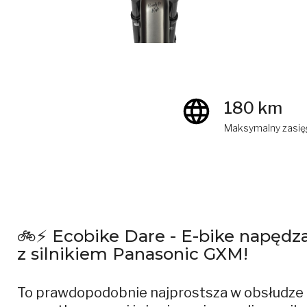
180 km
Maksymalny zasię
🚲⚡ Ecobike Dare - E-bike napędz
z silnikiem Panasonic GXM!
To prawdopodobnie najprostsza w obsłudze k