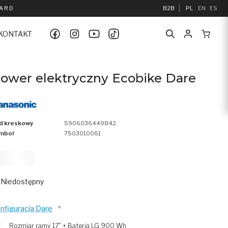
UARD
B2B
PL
EN
ES
KONTAKT
ower elektryczny Ecobike Dare
d kreskowy
5906036449842
mbol
7503010061
3 999
Niedostępny
nfiguracja Dare
*
Rozmiar ramy 17" + Bateria LG 900 Wh