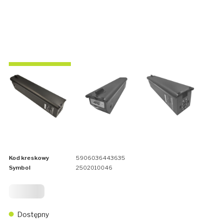
Kod kreskowy
5906036443635
Symbol
2502010046
3 699
Dostępny