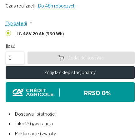
Czas realizacji:
Do 48h roboczych
Typ baterii
*
LG 48V 20 Ah (960 Wh)
Ilość
Dodaj do koszyka
Znajdź sklep stacjonarny
Dostawa i płatności
Jakość i gwarancja
Reklamacje i zwroty