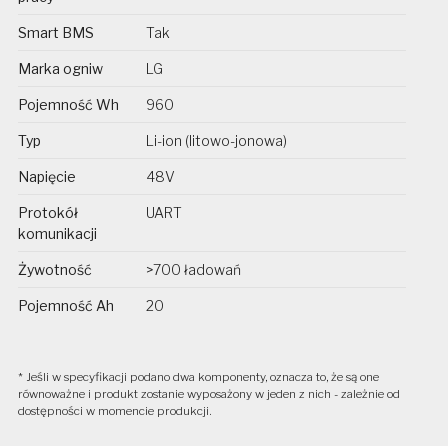
Smart BMS
Tak
Marka ogniw
LG
Pojemność Wh
960
Typ
Li-ion (litowo-jonowa)
Napięcie
48V
Protokół
UART
komunikacji
Żywotność
>700 ładowań
Pojemność Ah
20
* Jeśli w specyfikacji podano dwa komponenty, oznacza to, że są one
równoważne i produkt zostanie wyposażony w jeden z nich - zależnie od
dostępności w momencie produkcji.