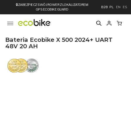
🔒
ZABEZPIECZ SWÓJ ROWER Z LOKALIZATOREM
B2B
PL
EN
ES
GPS ECOBIKE GUARD
Bateria Ecobike X 500 2024+ UART
48V 20 AH