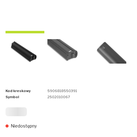
Kod kreskowy
5906818550391
Symbol
2502010067
1 699
Niedostępny