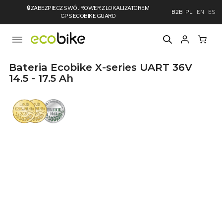
🔒
ZABEZPIECZ SWÓJ ROWER Z LOKALIZATOREM
B2B
PL
EN
ES
GPS ECOBIKE GUARD
Bateria Ecobike X-series UART 36V
14.5 - 17.5 Ah