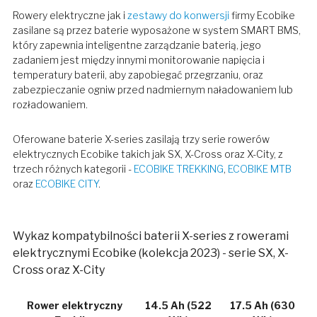
Rowery elektryczne jak i
zestawy do konwersji
firmy Ecobike
zasilane są przez baterie wyposażone w system SMART BMS,
który zapewnia inteligentne zarządzanie baterią, jego
zadaniem jest między innymi monitorowanie napięcia i
temperatury baterii, aby zapobiegać przegrzaniu, oraz
zabezpieczanie ogniw przed nadmiernym naładowaniem lub
rozładowaniem.
Oferowane baterie X-series zasilają trzy serie rowerów
elektrycznych Ecobike takich jak SX, X-Cross oraz X-City, z
trzech różnych kategorii -
ECOBIKE TREKKING
,
ECOBIKE MTB
oraz
ECOBIKE CITY
.
Wykaz kompatybilności baterii X-series z rowerami
elektrycznymi Ecobike (kolekcja 2023) - serie SX, X-
Cross oraz X-City
Rower elektryczny
14.5 Ah (522
17.5 Ah (630