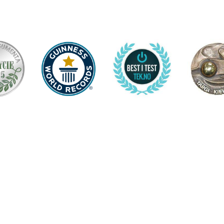
UBE
W 
W cenie 
RZĄDOWE 
zniszcze
DO ROWER
Ważne: O
Ecobike 
ELEKTRYCZ
upewnij s
POBIERZ K
ponieważ 
są ubezp