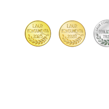
OCHROŃ SWÓJ
ROWER PRZED
KRADZIEŻĄ
ZNAJDŹ SKLEP
BLISKO CIEBIE