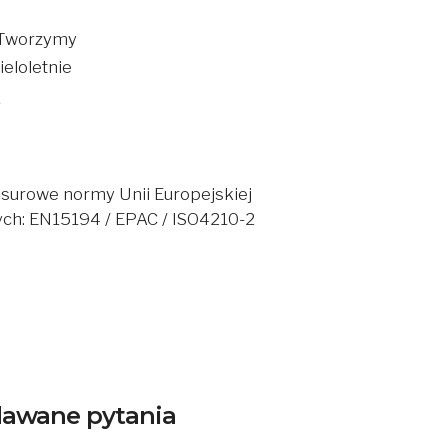
. Tworzymy
eloletnie
ą
 surowe normy Unii Europejskiej
ch: EN15194 / EPAC / ISO4210-2
adawane pytania