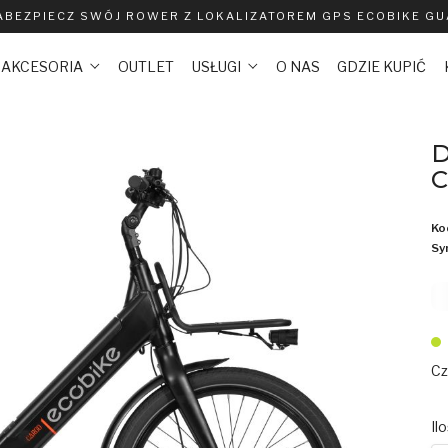
ABEZPIECZ SWÓJ ROWER Z LOKALIZATOREM GPS ECOBIKE G
AKCESORIA
OUTLET
USŁUGI
O NAS
GDZIE KUPIĆ
D
C
Ko
Sy
Cz
Il