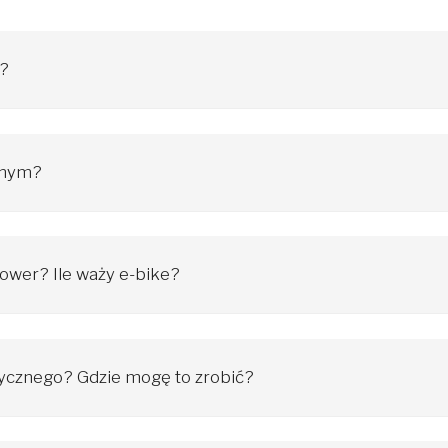
o?
ułatwia pokonywanie wzniesień oraz podróże na większych dystansac
. Istnieją też elektryczne rowery górskie (MTB), trekkingowe, dając
ności czy wiek nie mają większego znaczenia.
znym?
d mocy i rodzaju silnika, jak również baterii. Zgodnie z obowiązują
kroczeniu tej prędkości wspomaganie elektryczne wyłącza się automa
rower? Ile waży e-bike?
kowe kilogramy składają się głównie bateria oraz silnik, natomiast
ozwala całkowicie o niej zapomnieć. W ofercie Ecobike znajdują się 
trycznego? Gdzie mogę to zrobić?
scu, w który jest dostęp do zwykłego gniazdka. Możemy ładować g
sługi, m.in. używać oryginalnej ładowarki oraz nie dopuszczać do dł