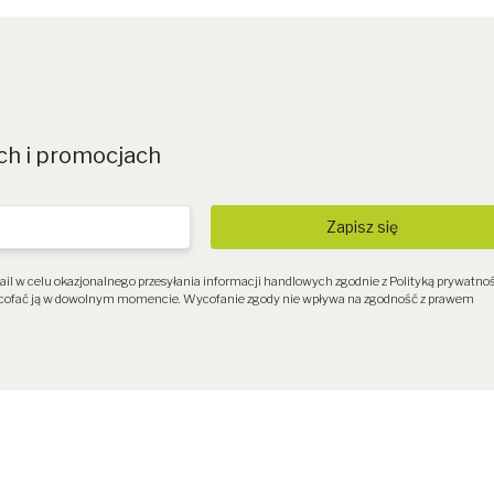
ECOBIKE
ch i promocjach
Zapisz się
mail w celu okazjonalnego przesyłania informacji handlowych zgodnie z
Polityką prywatno
 wycofać ją w dowolnym momencie. Wycofanie zgody nie wpływa na zgodność z prawem