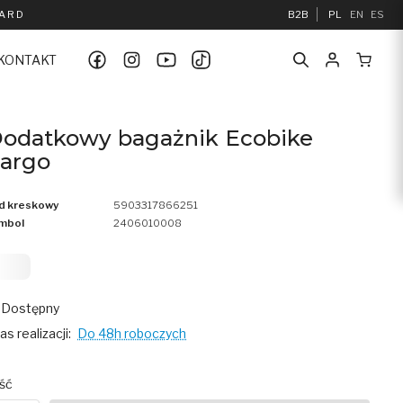
UARD
B2B
PL
EN
ES
KONTAKT
odatkowy bagażnik Ecobike
argo
d kreskowy
5903317866251
mbol
2406010008
299
Dostępny
as realizacji:
Do 48h roboczych
ość