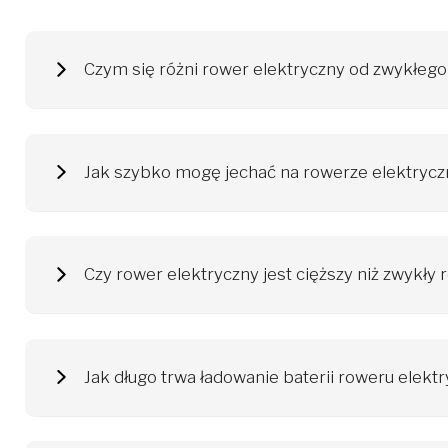
Czym się różni rower elektryczny od zwykłeg
Rower elektryczny, inaczej e-bike, wspomaga siłę mięśni i 
środkiem transportu w mieście (miejskie rowery elektryczne)
Rowery elektryczne Ecobike nadają się dla każdego. Umiejęt
Jak szybko mogę jechać na rowerze elektryc
Rowery elektryczne osiągają różne prędkości, w zależności o
się po drogach publicznych z prędkością do 25 km/h. Po prze
Czy rower elektryczny jest cięższy niż zwykły 
Przeciętny rower elektryczny waży około 22-24 kg. Na dodat
odczuwalna podczas jazdy, a napęd elektryczny skutecznie p
17 kg
Jak długo trwa ładowanie baterii roweru elek
Akumulator roweru elektrycznego ładujemy w dowolnym miej
przestrzegać zaleceń producenta określonych w instrukcji ob