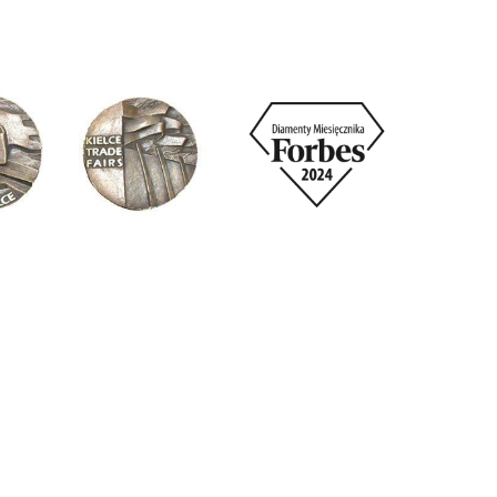
ZPIECZENIE
CENIE ROWERU
roweru roczne ubezpieczenie od kradzieży i
DOPŁATY
nia. Jasne zasady, bez dodatkowych formalności.
ÓW
chroną objęte są rowery oznaczone przez
jako ubezpieczone. W przypadku zakupu u dealera,
NYCH
ię, że dany egzemplarz posiada ubezpieczenie,
ATALOG
nie wszystkie rowery Ecobike w sieci dealerskiej
ieczone!