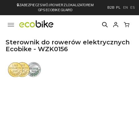
🔒
ZABEZPIECZ SWÓJ ROWER Z LOKALIZATOREM
B2B
PL
EN
ES
GPS ECOBIKE GUARD
Sterownik do rowerów elektrycznych
Ecobike - WZK0156