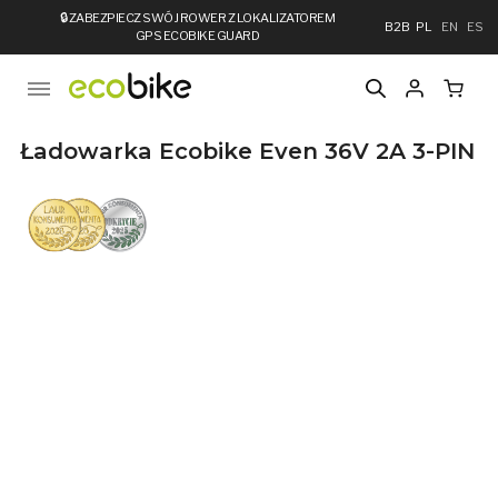
🔒
ZABEZPIECZ SWÓJ ROWER Z LOKALIZATOREM
B2B
PL
EN
ES
GPS ECOBIKE GUARD
Ładowarka Ecobike Even 36V 2A 3-PIN