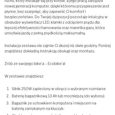
ruchu, który instaluje się przy korbie, a jego pracą zarządza
nowej generacji komputer, dzięki któremu przyspieszenie jest
płynne, bez szarpnięć, aby zapewnić Ci komfort i
bezpieczeństwo. Do Twojej dyzpozycji pozostaje intuicyjny w
obsłudze wyświetlacz LED, klamki z odcięciem prądu dla
lepszej efektywności hamowania oraz manetka gazu, która
umożlwia jazdę z pełną prędkością maksymalną.
Instalacja zestawu nie zajmie Ci dłużej niż dwie godziny. Poniżej
znajdziesz dokładną instrukcję obsługi oraz montażu.
Zrób ze swojego bike’a – Ecobike’a!
W zestawie znajdziesz:
Silnik 250W zapleciony w obręcz o wybranym rozmiarze
Baterię bagażnikową 13 Ah lub mocniejszą (do wyboru);
Bagażnik ze schowkiem komputera i miejscem na
baterię zamykanym na kluczyk;