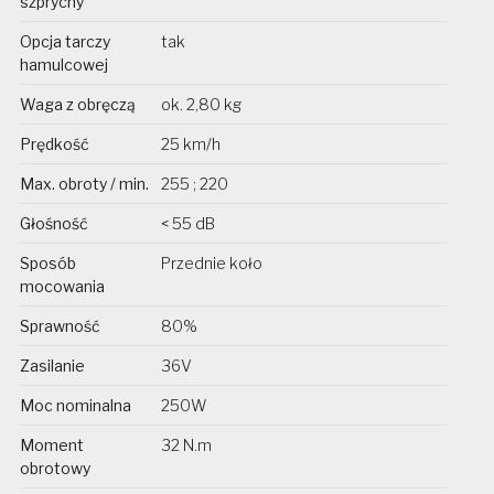
szprychy
Opcja tarczy
tak
hamulcowej
Waga z obręczą
ok. 2,80 kg
Prędkość
25 km/h
Max. obroty / min.
255 ; 220
Głośność
< 55 dB
Sposób
Przednie koło
mocowania
Sprawność
80%
Zasilanie
36V
Moc nominalna
250W
Moment
32 N.m
obrotowy