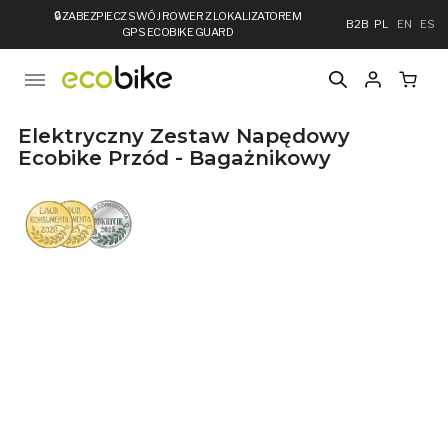
🔒
ZABEZPIECZ SWÓJ ROWER Z LOKALIZATOREM
B2B
PL
EN
ES
GPS ECOBIKE GUARD
Elektryczny Zestaw Napędowy
Ecobike Przód - Bagażnikowy