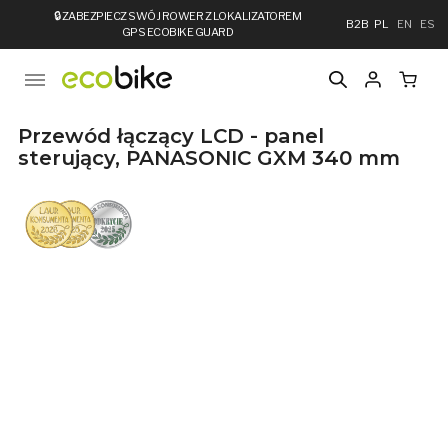
🔒
ZABEZPIECZ SWÓJ ROWER Z LOKALIZATOREM
B2B
PL
EN
ES
GPS ECOBIKE GUARD
Przewód łączący LCD - panel
sterujący, PANASONIC GXM 340 mm