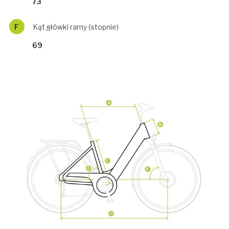
73
F
Kąt główki ramy (stopnie)
69