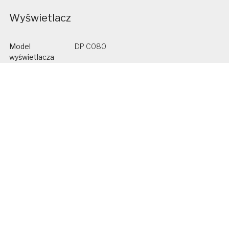
Wyświetlacz
Model
DP C080
wyświetlacza
Marka
Bafang
wyświetlacza
Typ wyświetlacza
kolorowy LCD
Kompatybilna
Bafang GO
aplikacja *
Rower
Rama
17" / 19" / 21" hydroformowane
aluminium
Widelec
SunTour SF15 NEX-E25, skok 63 mm