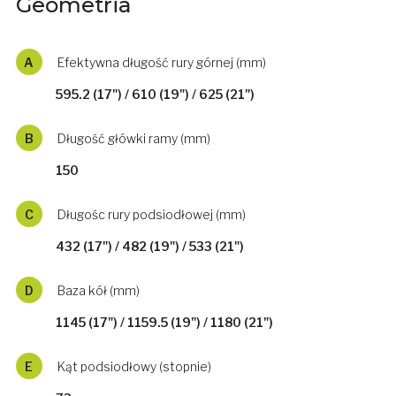
Geometria
A
Efektywna długość rury górnej (mm)
595.2 (17") / 610 (19") / 625 (21")
B
Długość główki ramy (mm)
150
C
Długośc rury podsiodłowej (mm)
432 (17") / 482 (19") / 533 (21")
D
Baza kół (mm)
1145 (17") / 1159.5 (19") / 1180 (21")
E
Kąt podsiodłowy (stopnie)