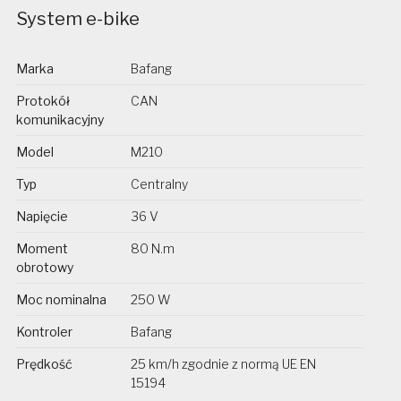
System e-bike
Marka
Bafang
Protokół
CAN
komunikacyjny
Model
M210
Typ
Centralny
Napięcie
36 V
Moment
80 N.m
obrotowy
Moc nominalna
250 W
Kontroler
Bafang
Prędkość
25 km/h zgodnie z normą UE EN
15194