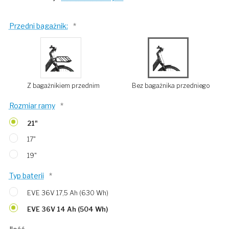
Przedni bagażnik:
*
Z bagażnikiem przednim
Bez bagażnika przedniego
Rozmiar ramy
*
21"
17"
19"
Typ baterii
*
EVE 36V 17,5 Ah (630 Wh)
EVE 36V 14 Ah (504 Wh)