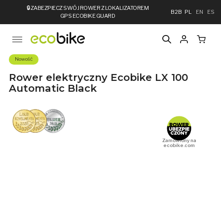
🔒
ZABEZPIECZ SWÓJ ROWER Z LOKALIZATOREM
B2B
PL
EN
ES
GPS ECOBIKE GUARD
Nowość
Rower elektryczny Ecobike LX 100
Automatic Black
Zamówiony na
ecobike.com