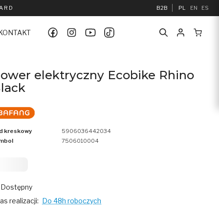
UARD
B2B
PL
EN
ES
KONTAKT
ower elektryczny Ecobike Rhino
lack
d kreskowy
5906036442034
mbol
7506010004
 999
Dostępny
as realizacji:
Do 48h roboczych