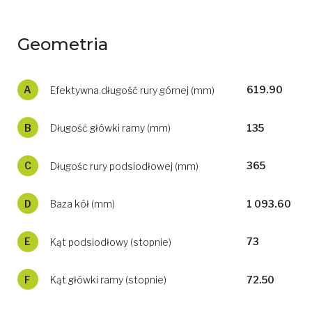
Geometria
A
Efektywna długość rury górnej (mm)
619.90
B
Długość główki ramy (mm)
135
C
Długośc rury podsiodłowej (mm)
365
D
Baza kół (mm)
1 093.60
E
Kąt podsiodłowy (stopnie)
73
F
Kąt główki ramy (stopnie)
72.50