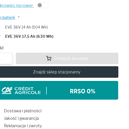
krowiec na rower:
p baterii
*
EVE 36V 14 Ah (504 Wh)
EVE 36V 17,5 Ah (630 Wh)
ość
Dodaj do koszyka
Znajdź sklep stacjonarny
Dostawa i płatności
Jakość i gwarancja
Reklamacje i zwroty