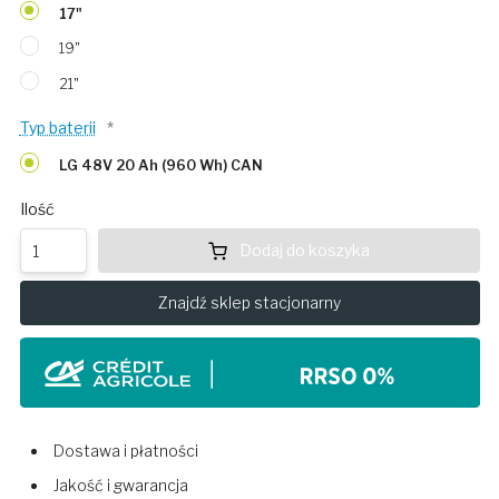
17"
19"
21"
Typ baterii
*
LG 48V 20 Ah (960 Wh) CAN
Ilość
Dodaj do koszyka
Znajdź sklep stacjonarny
Dostawa i płatności
Jakość i gwarancja