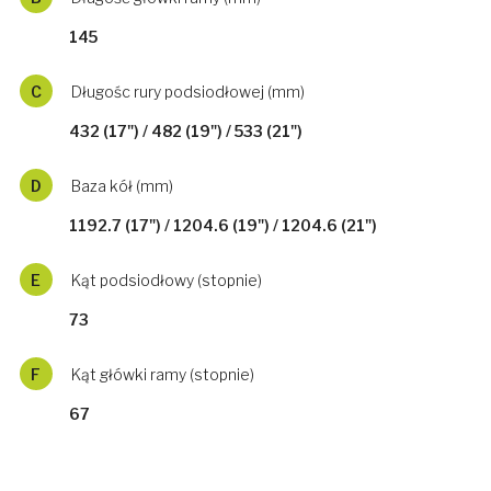
145
C
Długośc rury podsiodłowej (mm)
432 (17") / 482 (19") / 533 (21")
D
Baza kół (mm)
1192.7 (17") / 1204.6 (19") / 1204.6 (21")
E
Kąt podsiodłowy (stopnie)
73
F
Kąt główki ramy (stopnie)
67