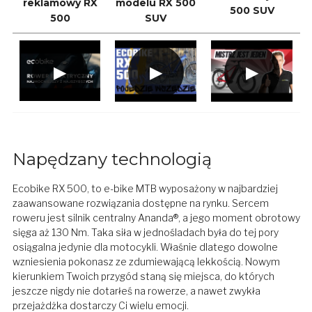
reklamowy RX
modelu RX 500
500 SUV
500
SUV
Napędzany technologią
Ecobike RX 500, to e-bike MTB wyposażony w najbardziej
zaawansowane rozwiązania dostępne na rynku. Sercem
roweru jest silnik centralny Ananda®, a jego moment obrotowy
sięga aż 130 Nm. Taka siła w jednośladach była do tej pory
osiągalna jedynie dla motocykli. Właśnie dlatego dowolne
wzniesienia pokonasz ze zdumiewającą lekkością. Nowym
kierunkiem Twoich przygód staną się miejsca, do których
jeszcze nigdy nie dotarłeś na rowerze, a nawet zwykła
przejażdżka dostarczy Ci wielu emocji.