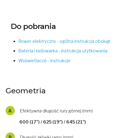
Do pobrania
Rower elektryczny - ogólna instrukcja obsługi
Bateria i ładowarka - instrukcja użytkowania
Wyświetlacze - instrukcje
Geometria
A
Efektywna długość rury górnej (mm)
600 (17") / 625 (19") / 645 (21")
B
Długość główki ramy (mm)