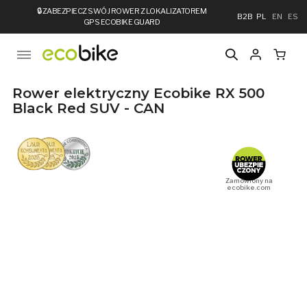
🔒
ZABEZPIECZ SWÓJ ROWER Z LOKALIZATOREM
B2B
PL
EN
ES
GPS ECOBIKE GUARD
Rower elektryczny Ecobike RX 500
Black Red SUV - CAN
Zamówiony na
ecobike.com