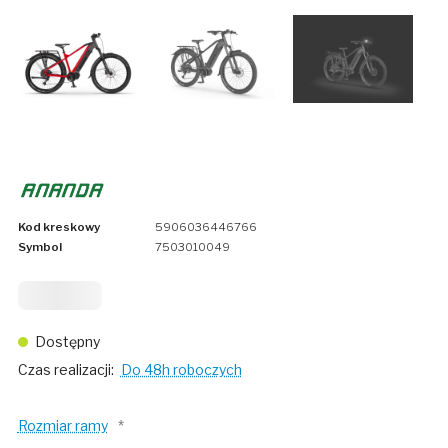
Kod kreskowy
5906036446766
Symbol
7503010049
12 699
Dostępny
Czas realizacji:
Do 48h roboczych
Rozmiar ramy
*