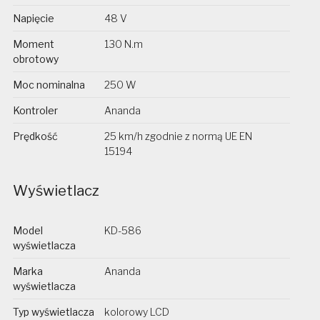
Napięcie
48 V
Moment
130 N.m
obrotowy
Moc nominalna
250 W
Kontroler
Ananda
Prędkość
25 km/h zgodnie z normą UE EN
15194
Wyświetlacz
Model
KD-586
wyświetlacza
Marka
Ananda
wyświetlacza
Typ wyświetlacza
kolorowy LCD