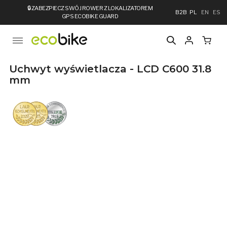
🔒
ZABEZPIECZ SWÓJ ROWER Z LOKALIZATOREM
B2B
PL
EN
ES
GPS ECOBIKE GUARD
Uchwyt wyświetlacza - LCD C600 31.8
mm