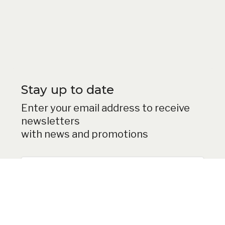
DOWNLOAD
PRODUCT CATALOG
Stay up to date
Enter your email address to receive
newsletters
with news and promotions
Subscribe
Klikając 'Zapisz się', wyrażasz zgodę na przetwarzanie podanego adresu
e-mail przez Ecobike Sp. z o.o. w celu okazjonalnego przesyłania